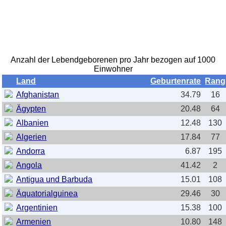
Anzahl der Lebendgeborenen pro Jahr bezogen auf 1000
Einwohner
Land
Geburtenrate
Rang
Afghanistan
34.79
16
Ägypten
20.48
64
Albanien
12.48
130
Algerien
17.84
77
Andorra
6.87
195
Angola
41.42
2
Antigua und Barbuda
15.01
108
Äquatorialguinea
29.46
30
Argentinien
15.38
100
Armenien
10.80
148