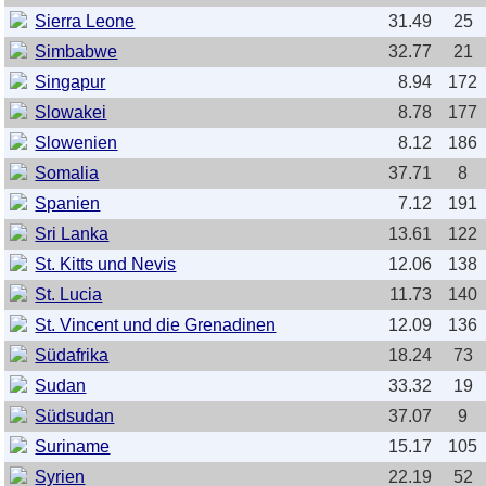
Sierra Leone
31.49
25
Simbabwe
32.77
21
Singapur
8.94
172
Slowakei
8.78
177
Slowenien
8.12
186
Somalia
37.71
8
Spanien
7.12
191
Sri Lanka
13.61
122
St. Kitts und Nevis
12.06
138
St. Lucia
11.73
140
St. Vincent und die Grenadinen
12.09
136
Südafrika
18.24
73
Sudan
33.32
19
Südsudan
37.07
9
Suriname
15.17
105
Syrien
22.19
52