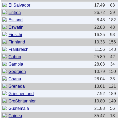
El Salvador
17.49
83
Eritrea
26.72
39
Estland
8.48
182
Eswatini
22.83
48
Fidschi
16.25
93
Finnland
10.33
156
Frankreich
11.56
143
Gabun
25.89
42
Gambia
28.03
34
Georgien
10.79
150
Ghana
28.04
33
Grenada
13.61
121
Griechenland
7.52
189
Großbritannien
10.80
149
Guatemala
21.88
56
Guinea
35.47
13