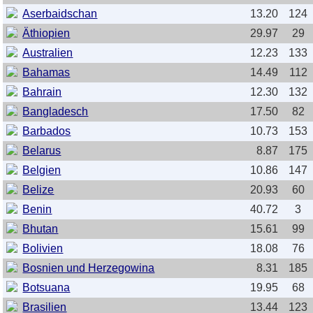
Aserbaidschan
13.20
124
Äthiopien
29.97
29
Australien
12.23
133
Bahamas
14.49
112
Bahrain
12.30
132
Bangladesch
17.50
82
Barbados
10.73
153
Belarus
8.87
175
Belgien
10.86
147
Belize
20.93
60
Benin
40.72
3
Bhutan
15.61
99
Bolivien
18.08
76
Bosnien und Herzegowina
8.31
185
Botsuana
19.95
68
Brasilien
13.44
123