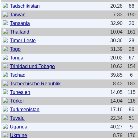
Tadschikistan
20.28
66
Taiwan
7.33
190
Tansania
32.90
20
Thailand
10.04
161
Timor-Leste
30.36
28
Togo
31.39
26
Tonga
20.02
67
Trinidad und Tobago
10.62
154
Tschad
39.85
6
Tschechische Republik
8.43
183
Tunesien
14.05
115
Türkei
14.04
116
Turkmenistan
17.16
86
Tuvalu
22.34
51
Uganda
40.27
5
Ukraine
8.79
176