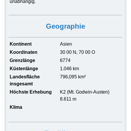
unabhängig.
Geographie
Kontinent
Asien
Koordinaten
30 00 N, 70 00 O
Grenzlänge
6774
Küstenlänge
1.046 km
Landesfläche
796,095 km²
insgesamt
Höchste Erhebung
K2 (Mt. Godwin-Austen)
8.611 m
Klima