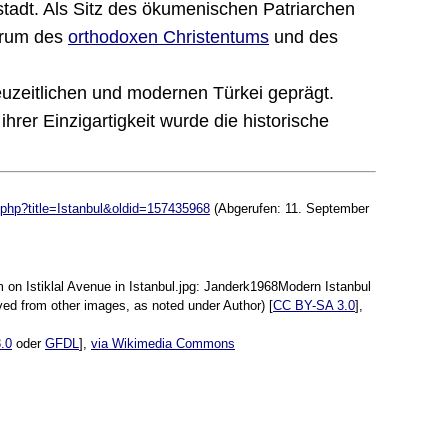
adt. Als Sitz des ökumenischen Patriarchen
ntrum des
orthodoxen Christentums
und des
neuzeitlichen und modernen Türkei geprägt.
er Einzigartigkeit wurde die historische
x.php?title=Istanbul&oldid=157435968
(Abgerufen: 11. September
on Istiklal Avenue in Istanbul.jpg: Janderk1968Modern Istanbul
ed from other images, as noted under Author) [
CC BY-SA 3.0
],
.0
oder
GFDL
],
via Wikimedia Commons