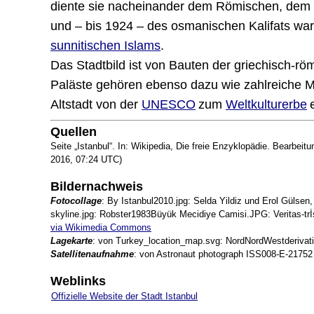
diente sie nacheinander dem Römischen, dem 
und – bis 1924 – des osmanischen Kalifats wa
sunnitischen Islams
.
Das Stadtbild ist von Bauten der griechisch-rö
Paläste gehören ebenso dazu wie zahlreiche Mo
Altstadt von der
UNESCO
zum
Weltkulturerbe
Quellen
Seite „Istanbul“. In: Wikipedia, Die freie Enzyklopädie. Bearbe
2016, 07:24 UTC)
Bildernachweis
Fotocollage
:
By Istanbul2010.jpg: Selda Yildiz und Erol Gülsen
skyline.jpg: Robster1983Büyük Mecidiye Camisi.JPG: Veritas-trİs
via Wikimedia Commons
Lagekarte
: von Turkey_location_map.svg: NordNordWestderivati
Satellitenaufnahme
: von Astronaut photograph ISS008-E-21752
Weblinks
Offizielle Website der Stadt Istanbul