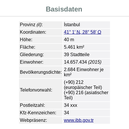
Basisdaten
Provinz
il)
:
İstanbul
(
Koordinaten:
41° 1′
N
,
28° 58′
O
Höhe:
40 m
Fläche:
5.461 km²
Gliederung:
39 Stadtteile
Einwohner:
14.657.434
(2015)
2.684 Einwohner je
Bevölkerungsdichte:
km²
(+90) 212
(europäischer Teil)
Telefonvorwahl:
(+90) 216 (asiatischer
Teil)
Postleitzahl:
34 xxx
Kfz-Kennzeichen:
34
Webpräsenz:
www.ibb.gov.tr