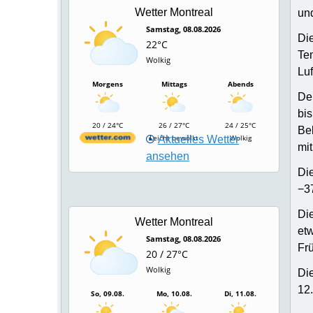
Wetter Montreal
un
Samstag, 08.08.2026
Di
22°C
Te
Wolkig
Luf
Morgens
Mittags
Abends
De
bis
20 / 24°C
26 / 27°C
24 / 25°C
Be
Wolkig
Leicht bewölkt
Wolkig
Aktuelles Wetter
mi
ansehen
Di
−3
Die
Wetter Montreal
et
Samstag, 08.08.2026
Frü
20 / 27°C
Wolkig
Di
12
So, 09.08.
Mo, 10.08.
Di, 11.08.