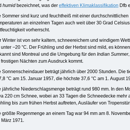
d
humid
bezeichnet, was der
effektiven Klimaklassifikation
Dfb e
e Sommer sind kurz und feuchtheiß mit einer durchschnittliche
mperaturen an einzelnen Tagen auch weit über 30 Grad Celsius 
tfeuchtigkeit vorherrscht.
r Winter ist von sehr kaltem, schneereichem und windigem Wett
 unter −20 °C. Der Frühling und der Herbst sind mild, es könn
kannt sind Montreal und die Umgebung für den
Indian Summer
t frostigen Nächten zum Ausdruck kommt.
e Sonnenscheindauer beträgt jährlich über 2000 Stunden. Die t
7,8 °C am 15. Januar 1957, die höchste 37,6 °C am 1. August 1
 jährliche Niederschlagsmenge beträgt rund 980 mm. In den Mon
wa 220 cm Schnee, wobei an 33 Tagen die Schneedecke mehr als
hling bis zum frühen Herbst auftreten, Ausläufer von Tropenstü
e größte Regenmenge an einem Tag war 94 mm am 8. Novembe
. März 1971.